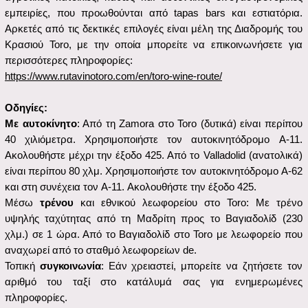
κληρονομιά του Toro από τα ιστορικά οινοποιεία, εκ των οποίων
το La Niña Bonita αποτελεί πολύτιμη εκπροσώπηση.
Τι είναι η RUTA DEL TINTO DE TORO;
Η διαδρομή του κρασιού Toro είναι μια ένωση που
δημιουργήθηκε με σκοπό να συνδέσει τον κόσμο του κρασιού,
και συγκεκριμένα του κρασιού Toro, με την ιστορία, την
κληρονομιά, την παράδοση και τη γαστρονομία. Γεννήθηκε από
την ανησυχία όλων των ανθρώπων και των μικρομεσαίων
επιχειρήσεων, που αισθάνονται την ανάγκη να συνεργαστούν
για να δημιουργήσουν μια διαδρομή στην οποία θα προσφέρουν
προσωπικές, μοναδικές εμπειρίες που "αφήνουν το στίγμα τους".
Τι κάνει το Tinto de Toro τόσο ξεχωριστό;
Πρόκειται για ισορροπημένα, αλκοολούχα και ελαφρώς όξινα
κρασιά. Η γεύση τους ξεχωρίζει για τα άγρια φρούτα και ένα
άρωμα φράουλας. Αυτός είναι ο λόγος για τον οποίο αυτά τα
κρασιά Toro έχουν γίνει ένα από τα πιο επιθυμητά ερυθρά
κρασιά στον κόσμο.
Πού μπορώ να αγοράσω το κρασί Tinto;
Σε εξειδικευμένα καταστήματα, wine bars, μεγάλα καταστήματα,
οινοποιεία, ηλεκτρονικές πωλήσεις κ.λπ.