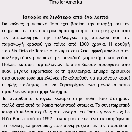
εμπειρίες, που προωθούνται από tapas bars και εστιατόρια.
Αρκετές από τις δεκτικές επιλογές είναι μέλη της Διαδρομής του
Κρασιού Toro, με την οποία μπορείτε να επικοινωνήσετε για
περισσότερες πληροφορίες:
https://www.rutavinotoro.com/en/toro-wine-route/
Οδηγίες:
Με αυτοκίνητο
:
Από τη Zamora στο Toro (δυτικά) είναι περίπου
40 χιλιόμετρα. Χρησιμοποιήστε τον αυτοκινητόδρομο A-11.
Ακολουθήστε μέχρι την έξοδο 425. Από το Valladolid (ανατολικά)
είναι περίπου 80 χλμ. Χρησιμοποιήστε τον αυτοκινητόδρομο A-62
και στη συνέχεια τον A-11. Ακολουθήστε την έξοδο 425.
Μέσω
τρένου
και εθνικού λεωφορείου στο Toro: Με τρένο
υψηλής ταχύτητας από τη Μαδρίτη προς το Βαγιαδολίδ (230
χλμ.) σε 1 ώρα. Από το Βαγιαδολίδ στο Toro με λεωφορείο που
αναχωρεί από το σταθμό λεωφορείων de.
Τοπική
συγκοινωνία
: Εάν χρειαστεί, μπορείτε να ζητήσετε τον
αριθμό του ταξί στο κατάλυμά σας για ενημερωμένες
πληροφορίες.
Χρήσιμες συμβουλές:
Συνιστάται να φοράτε άνετα ζεστά ρούχα και παπούτσια που δεν
γλιστρούν για το υγρό υπόγειο.
Επιτρέπεται η λήψη φωτογραφιών χωρίς φλας.
Πράγματα που μπορείτε να κάνετε τριγύρω:
Santa María la Mayor είναι ένα από τα κύρια αξιοθέατα του Toro