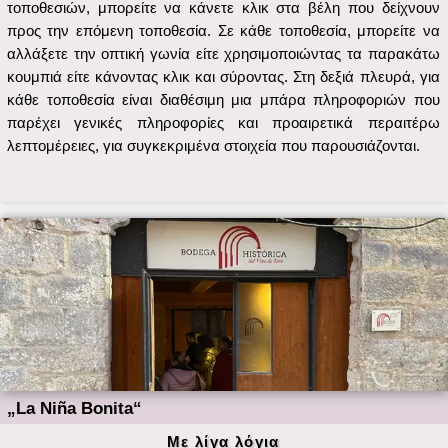
„La Niña Bonita“
Με λίγα λόγια
Πράγματα που πρέπει να γνωρίζετε:
Το Toro είναι μια ιστορική και μνημειώδης πόλη. Η πόλη
αντικατοπτρίζει τον αξιοσημείωτο ιστορικό της ρόλο, με ιδιαίτερη
σημασία μεταξύ του 12ου και του 16ου αιώνα, κατά τον οποίο
ήταν η βασιλική έδρα και ο τόπος διεξαγωγής των Cortes. Το
ιστορικό της κέντρο φιλοξενεί αυθεντικά μνημειακά κοσμήματα,
μεταξύ των οποίων ξεχωρίζει η Κολεγιακή Εκκλησία Santa María
la Mayor.
Τοποθεσία:
Το Toro είναι ισπανικός δήμος στην επαρχία Zamora, στην
αυτόνομη κοινότητα Castilla y León. Βρίσκεται νοτιοανατολικά
της επαρχίας στην καρδιά της κοιλάδας Duero.