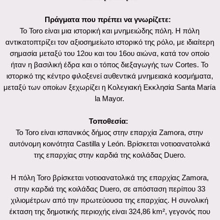
Η πόλη Toro βρίσκεται νοτιοανατολικά της επαρχίας Zamora,
στην καρδιά της κοιλάδας Duero, σε απόσταση περίπου 33
χιλιομέτρων από την πρωτεύουσα της επαρχίας. Η συνολική
έκταση της δημοτικής περιοχής είναι 324,86 km², γεγονός που
τοποθετεί τον δήμο αυτό ως τη μεγαλύτερη περιοχή της
επαρχίας του, καταλαμβάνοντας λίγο περισσότερο από το 3%
της επικράτειάς της.
Προτεινόμενη διάρκεια της επίσκεψης:
Περίπου 60 λεπτά
Καλύτερη ώρα για επίσκεψη:
Από την άνοιξη έως το φθινόπωρο
Τιμή εισιτηρίου:
2 € ανά άτομο
Πλησιέστερος σταθμός μεταφορών:
Toro bus station. Alba 4.
49800 Toro (Zamora) 980 69 00 62
Google Maps
Ώρες λειτουργίας:
Σάββατο: 12:00 με 16:30.
Τις υπόλοιπες ημέρες ανοίγει κατόπιν αιτήματος.
Κλειστό την Κυριακή
Διεύθυνση: