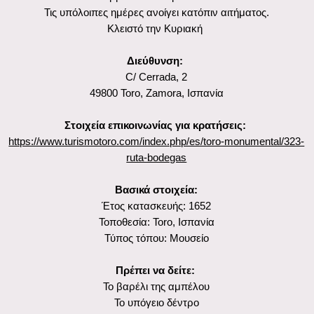
υψηλής ποιότητας και να θησαυρίζουν ένα μοναδικό τοπίο
αμπελώνων προ της φυλλοξήρας.
Τα αναρίθμητα υπόγεια κελάρια στην πόλη Toro διατηρούν
πολλά από αυτά τα λαϊκά πολιτιστικά στοιχεία. Το συνεταιριστικό
ιστορικό κελάρι ακριβώς στο κέντρο του Toro - γνωστό ως La
Niña Bonita από το 1652 - αντιπροσωπεύει ένα αποκορύφωμα
της οινικής κληρονομιάς, που συνεργάζεται με την παράδοση,
την ιστορία και την τεχνική αρχιτεκτονική του XVII αιώνα.
Αποτελείται από διάφορους ορόφους που διαδέχονται ο ένας τον
άλλον σε διαφορετικά επίπεδα, διατηρημένους σε άριστη
κατάσταση.
Τουριστικές πληροφορίες
Ύπνος και φαγητό:
Στο Toro, υπάρχουν διάφορα καταλύματα, όπως ξενοδοχεία και
αγροτικές κατοικίες, καθώς και αυθεντικές οινογαστρονομικές