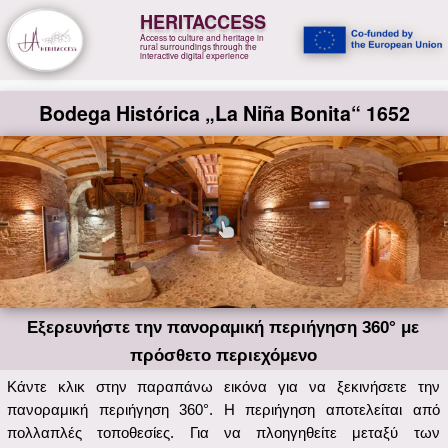
HERITACCESS
Access to culture and heritage in
rural surroundings through the
interactive digital experience
Bodega Histórica „La Niña Bonita“ 1652
Εξερευνήστε την πανοραμική περιήγηση 360° με
πρόσθετο περιεχόμενο
Κάντε κλικ στην παραπάνω εικόνα για να ξεκινήσετε την
πανοραμική περιήγηση 360°. Η περιήγηση αποτελείται από
πολλαπλές τοποθεσίες. Για να πλοηγηθείτε μεταξύ των
τοποθεσιών, μπορείτε να κάνετε κλικ στα βέλη που δείχνουν
προς την επόμενη τοποθεσία. Σε κάθε τοποθεσία, μπορείτε να
αλλάξετε την οπτική γωνία είτε χρησιμοποιώντας τα παρακάτω
κουμπιά είτε κάνοντας κλικ και σύροντας. Στη δεξιά πλευρά, για
κάθε τοποθεσία είναι διαθέσιμη μια μπάρα πληροφοριών που
παρέχει γενικές πληροφορίες και προαιρετικά περαιτέρω
λεπτομέρειες, για συγκεκριμένα στοιχεία που παρουσιάζονται.