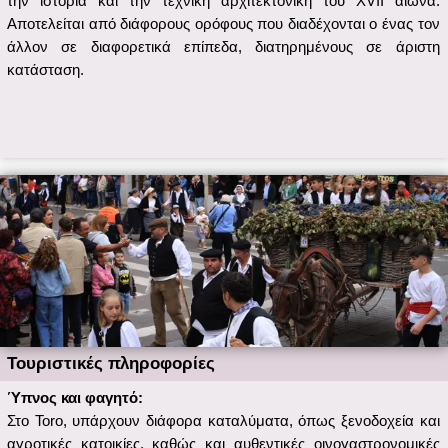
και αποτελεί μια εξαιρετική προσθήκη στην έκφραση της οινικής
κουλτούρας και της αγροτικής κληρονομιάς της la Niña Bonita.
Η Διαδρομή του κρασιού Toro εκτείνεται σε τμήμα της λεκάνης
του ποταμού Duero, μεταξύ των παραμεθόριων περιοχών των
δύο επαρχιών Zamora και Valladolid, οι οποίες μαζί αθροίζουν 14
πόλεις, με την Toro να είναι η σημαντικότερη από αυτές, τόσο
ιστορικά όσο και σε αριθμό κατοίκων.
Συχνές ερωτήσεις
Μπορώ να επισκεφθώ το κτήμα μόνος μου ή μόνο στο
πλαίσιο μιας ξενάγησης;
Μόνο με ξενάγηση.
Υπάρχει κάποια έκπτωση;
Δεν μπορεί να εφαρμοστεί κάποια έκπτωση.
Αξίζει μια επίσκεψη;
Αξίζει. Πρόκειται για ένα μοναδικό και προνομιακό μέρος για να
το επισκεφθείτε και να ανακαλύψετε την οινική κουλτούρα του
Τόρο.
Ποια άλλη περιοχή είναι καλύτερη;
Κανένα άλλο μέρος δεν μπορεί να αναδείξει καλύτερα την οινική