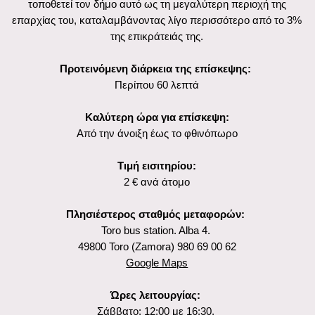
C/ Cerrada, 2
49800 Toro, Zamora, Ισπανία
Στοιχεία επικοινωνίας για κρατήσεις:
https://www.turismotoro.com/index.php/es/toro-monumental/323-
ruta-bodegas
Βασικά στοιχεία:
Έτος κατασκευής: 1652
Τοποθεσία: Toro, Ισπανία
Τύπος τόπου: Μουσείο
Πρέπει να δείτε:
Το βαρέλι της αμπέλου
Το υπόγειο δέντρο
Tinto for Amerika
Ιστορία σε λιγότερο από ένα λεπτό
Για αιώνες η περιοχή Toro έχει βασίσει την ύπαρξη και την
ευημερία της στην εμπορική δραστηριότητα που προέρχεται από
την αμπελουργία, την καλλιέργεια της αμπέλου και την
παραγωγή κρασιού για πάνω από 1000 χρόνια. Η ερυθρή
ποικιλία Tinto de Toro είναι η κύρια και πλειοψηφική ποικιλία στην
καλλιεργούμενη περιοχή με μοναδικό χαρακτήρα και γεύση.
Πολλές εκτάσεις αμπελώνων Toro επιβίωσαν πρόσφατα από
έναν μεγάλο ευρωπαϊκό ιό: τη φυλλοξήρα. Σήμερα ορισμένοι
από αυτούς τους αμπελώνες εξακολουθούν να παράγουν κρασί