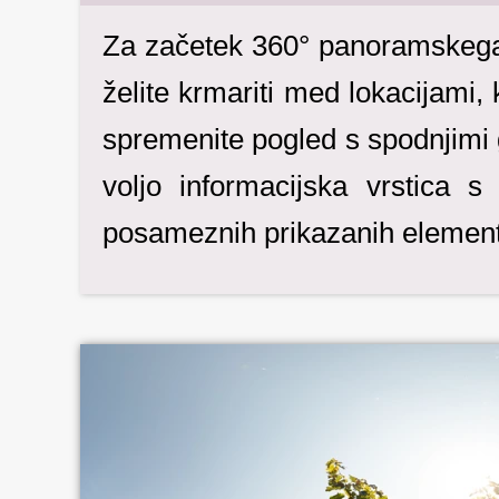
Za začetek 360° panoramskega o
želite krmariti med lokacijami, 
spremenite pogled s spodnjimi g
voljo informacijska vrstica 
posameznih prikazanih element