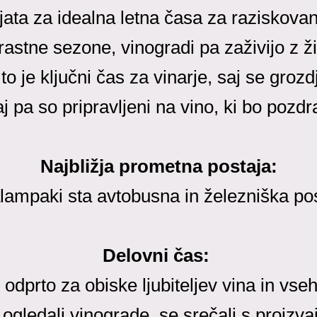
ata za idealna letna časa za raziskovanj
stne sezone, vinogradi pa zaživijo z ž
to je ključni čas za vinarje, saj se gro
j pa so pripravljeni na vino, ki bo pozdrav
Najbližja prometna postaja:
lampaki sta avtobusna in železniška pos
Delovni čas:
odprto za obiske ljubiteljev vina in vseh,
ogledali vinograde, se srečali s proizvaj