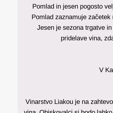
Pomlad in jesen pogosto velj
Pomlad zaznamuje začetek ra
Jesen je sezona trgatve in 
pridelave vina, zda
V Ka
Vinarstvo Liakou je na zahtevo 
vina. Obiskovalci si bodo lahko 