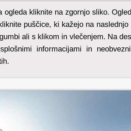
gleda kliknite na zgornjo sliko. Ogled j
kliknite puščice, ki kažejo na naslednjo 
umbi ali s klikom in vlečenjem. Na desn
s splošnimi informacijami in neobvez
ih.