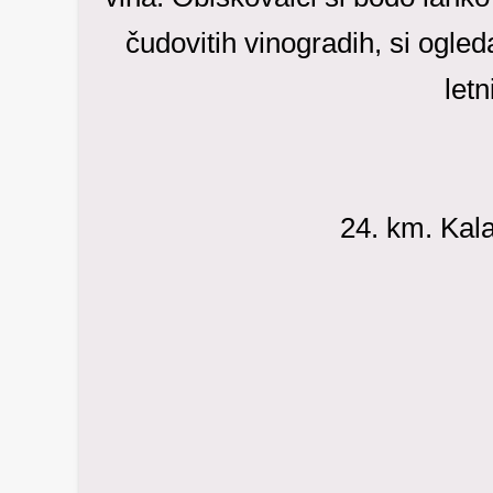
čudovitih vinogradih, si ogled
letn
24. km. Kal