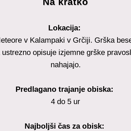
Na kratko
Lokacija:
eteore v Kalampaki v Grčiji. Grška bes
a ustrezno opisuje izjemne grške pravos
nahajajo.
Predlagano trajanje obiska:
4 do 5 ur
Najboljši čas za obisk: