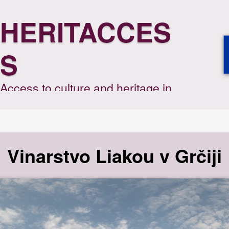
HERITACCES
S
Access to culture and heritage in
rural surroundings through the
interactive digital experience
Vinarstvo Liakou v Grčiji