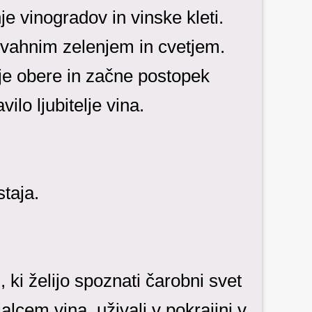
e vinogradov in vinske kleti.
ivahnim zelenjem in cvetjem.
zdje obere in začne postopek
ilo ljubitelje vina.
taja.
 ki želijo spoznati čarobni svet
alcem vina, uživali v pokrajini v